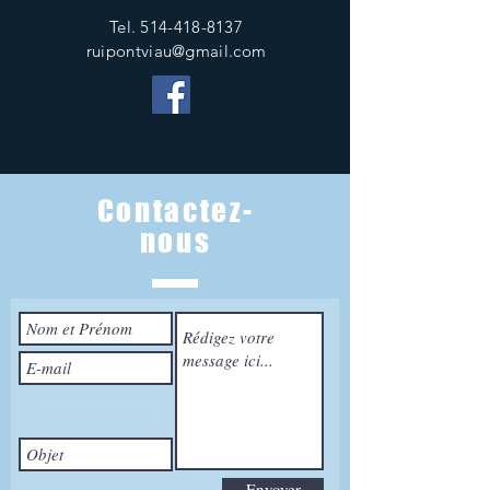
Tel.
514-418-8137
ruipontviau@gmail.com
Contactez-
nous
Envoyer